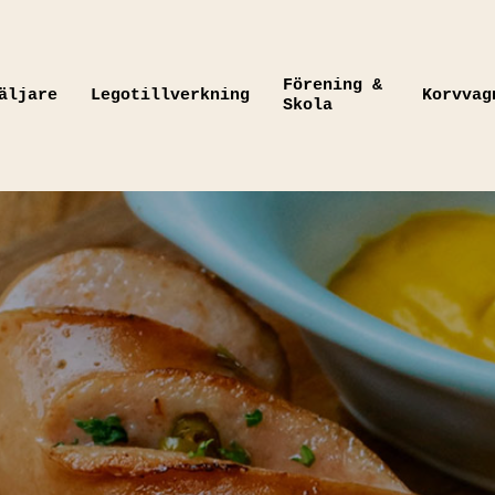
Förening &
äljare
Legotillverkning
Korvvag
Skola