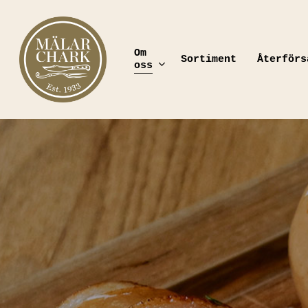
Skip
to
main
content
Om
Sortiment
Återförs
oss