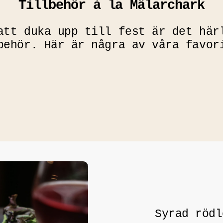
Tillbehör à la Mälarchark
par
 av med salt
par.
att duka upp till fest är det här
en majonnäs
kål. Låt såsen
behör. Här är några av våra favor
par
bra att köpa
nd för något
 med det du
stekpanna, låt
ka chilin.
äs, majs och
par.
Syrad rödl