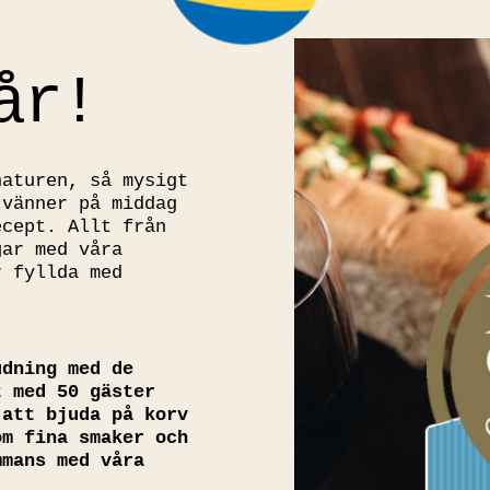
år!
naturen, så mysigt
 vänner på middag
ecept. Allt från
gar med våra
r fyllda med
udning med de
t med 50 gäster
 att bjuda på korv
om fina smaker och
mmans med våra