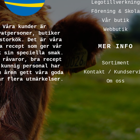
Legotillverkning
Förening & Skola
Vår butik
Våra kunder är
Webbutik
vatpersoner, butiker
storkök. Det är våra
MER INFO
a recept som ger vår
k sin speciella smak.
 råvaror, bra recept
Sortiment
 kunnig personal har
Kontakt / Kundserv
m åren gett våra goda
ar flera utmärkelser.
Om oss