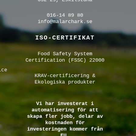
016-14 89 80
info@malarchark.se
ISO-CERTIFIKAT
Food Safety System
Certification (FSSC) 22000
ice
KRAV-certificering &
Ekologiska produkter
Vi har investerat i
automatisering för att
skapa fler jobb, delar av
kostnaden för
investeringen kommer från
EU.