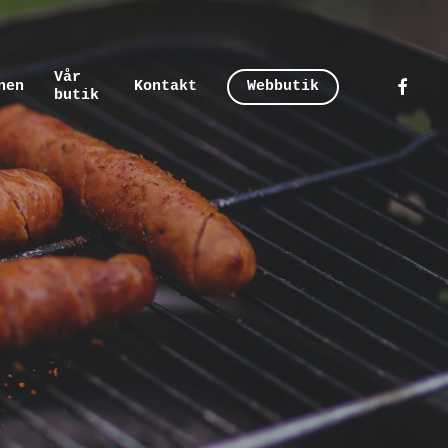
Vår
faceboo
nen
Kontakt
Webbutik
butik