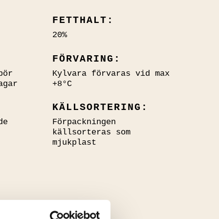
FETTHALT:
20%
FÖRVARING:
bör
Kylvara förvaras vid max
agar
+8°C
KÄLLSORTERING:
de
Förpackningen
källsorteras som
mjukplast