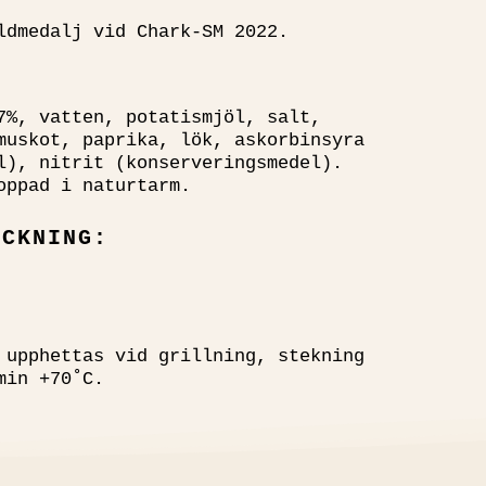
ldmedalj vid Chark-SM 2022.
7%, vatten, potatismjöl, salt,
muskot, paprika, lök, askorbinsyra
l), nitrit (konserveringsmedel).
oppad i naturtarm.
ACKNING:
 upphettas vid grillning, stekning
min +70˚C.