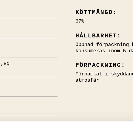
KÖTTMÄNGD:
67%
HÅLLBARHET:
Öppnad förpackning 
konsumeras inom 5 d
0,8g
FÖRPACKNING:
Förpackat i skyddan
atmosfär