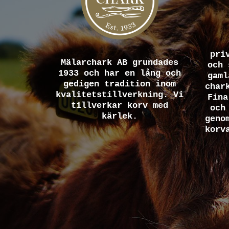
pri
Mälarchark AB grundades
och 
1933 och har en lång och
gaml
gedigen tradition inom
char
kvalitetstillverkning. Vi
Fina
tillverkar korv med
och
kärlek.
geno
korv