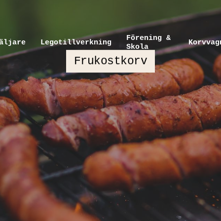
Förening &
äljare
Legotillverkning
Korvvag
Skola
Frukostkorv