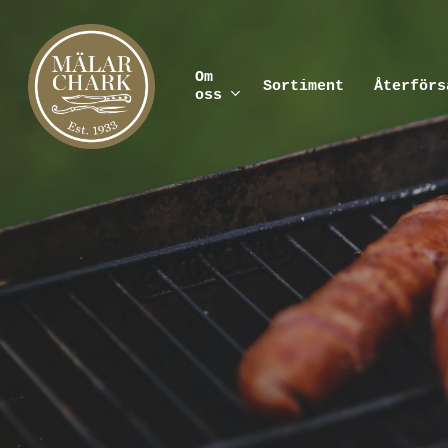
Skip
to
main
content
Om
Sortiment
Återförs
oss