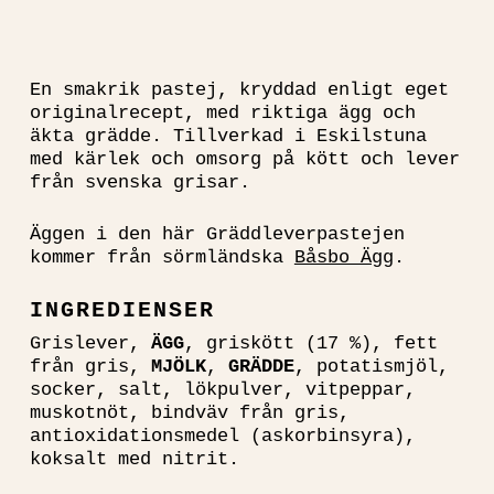
En smakrik pastej, kryddad enligt eget
originalrecept, med riktiga ägg och
äkta grädde. Tillverkad i Eskilstuna
med kärlek och omsorg på kött och lever
från svenska grisar.
Äggen i den här Gräddleverpastejen
kommer från sörmländska
Båsbo Ägg
.
INGREDIENSER
Grislever,
ÄGG
, griskött (17 %), fett
från gris,
MJÖLK
,
GRÄDDE
, potatismjöl,
socker, salt, lökpulver, vitpeppar,
muskotnöt, bindväv från gris,
antioxidationsmedel (askorbinsyra),
koksalt med nitrit.