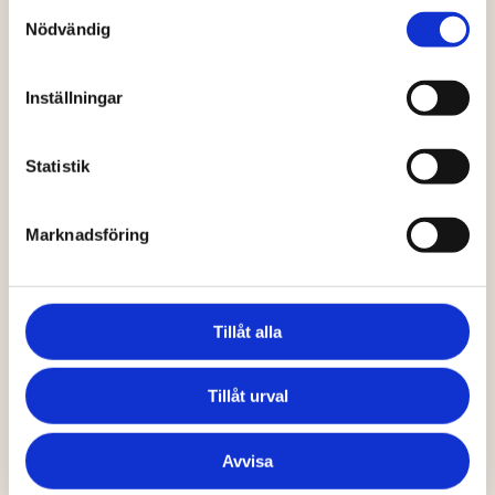
Samtyckesval
All
Ekologisk
Korv
Nödvändig
Krav
Leverpastej
Inställningar
Säsongskorv
Statistik
Marknadsföring
Tillåt alla
Tillåt urval
Avvisa