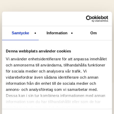
FETTHALT:
28%
Samtycke
Information
Om
FÖRVARING:
Kylvara förvaras vid max +8°C
Denna webbplats använder cookies
Vi använder enhetsidentifierare för att anpassa innehållet
KÄLLSORTERING:
och annonserna till användarna, tillhandahålla funktioner
Förpackningen källsorteras som
för sociala medier och analysera vår trafik. Vi
mjukplast
vidarebefordrar även sådana identifierare och annan
information från din enhet till de sociala medier och
annons- och analysföretag som vi samarbetar med.
Dessa kan i sin tur kombinera informationen med annan
information som du har tillhandahållit eller som de har
samlat in när du har använt deras tjänster.