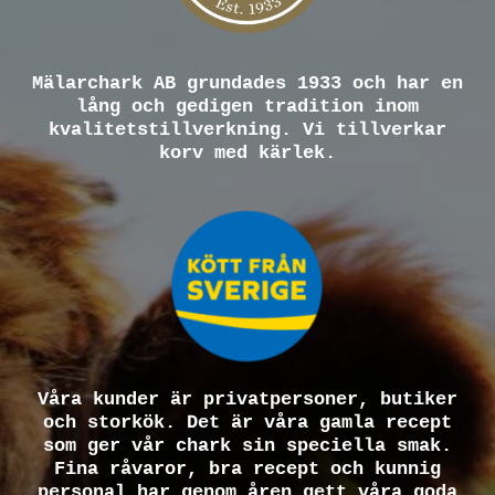
Mälarchark AB grundades 1933 och har en
lång och gedigen tradition inom
kvalitetstillverkning. Vi tillverkar
korv med kärlek.
Våra kunder är privatpersoner, butiker
och storkök. Det är våra gamla recept
som ger vår chark sin speciella smak.
Fina råvaror, bra recept och kunnig
personal har genom åren gett våra goda