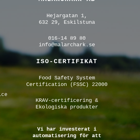
Hejargatan 1,
632 29, Eskilstuna
016-14 89 80
info@malarchark.se
ISO-CERTIFIKAT
Food Safety System
Certification (FSSC) 22000
ice
KRAV-certificering &
Ekologiska produkter
Vi har investerat i
automatisering för att