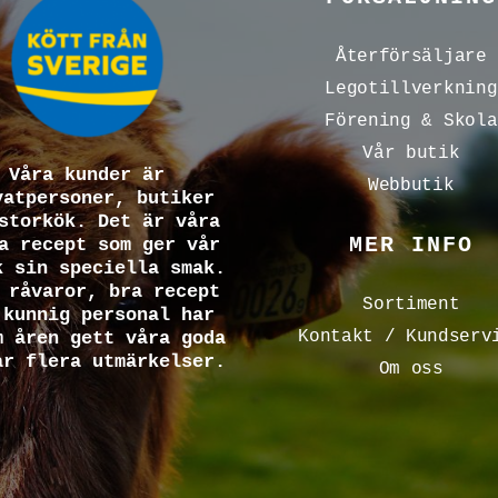
Återförsäljare
Legotillverkning
Förening & Skola
Vår butik
Våra kunder är
Webbutik
vatpersoner, butiker
storkök. Det är våra
MER INFO
a recept som ger vår
k sin speciella smak.
 råvaror, bra recept
Sortiment
 kunnig personal har
Kontakt / Kundserv
m åren gett våra goda
ar flera utmärkelser.
Om oss