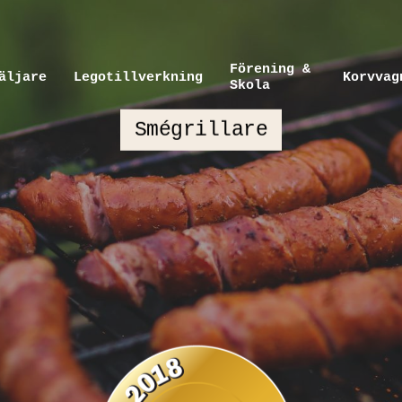
Förening &
äljare
Legotillverkning
Korvvag
Skola
Smégrillare