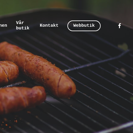
Vår
faceboo
nen
Kontakt
Webbutik
butik