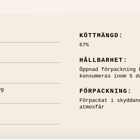
KÖTTMÄNGD:
67%
HÅLLBARHET:
Öppnad förpackning 
konsumeras inom 5 d
9g
FÖRPACKNING:
Förpackat i skyddan
atmosfär