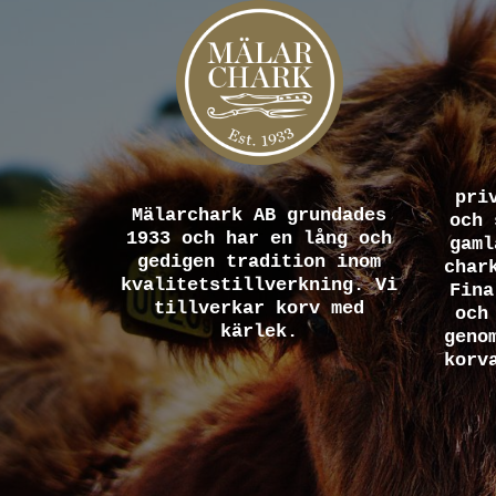
pri
Mälarchark AB grundades
och 
1933 och har en lång och
gaml
gedigen tradition inom
char
kvalitetstillverkning. Vi
Fina
tillverkar korv med
och
kärlek.
geno
korv