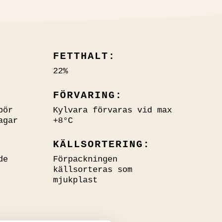
FETTHALT:
22%
FÖRVARING:
bör
Kylvara förvaras vid max
agar
+8°C
KÄLLSORTERING:
de
Förpackningen
källsorteras som
mjukplast