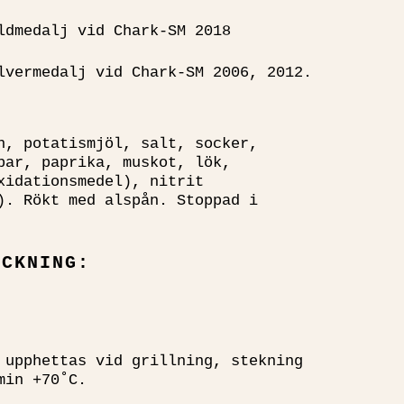
ldmedalj vid Chark-SM 2018
lvermedalj vid Chark-SM 2006, 2012.
n, potatismjöl, salt, socker,
par, paprika, muskot, lök,
xidationsmedel), nitrit
). Rökt med alspån. Stoppad i
ACKNING:
 upphettas vid grillning, stekning
min +70˚C.