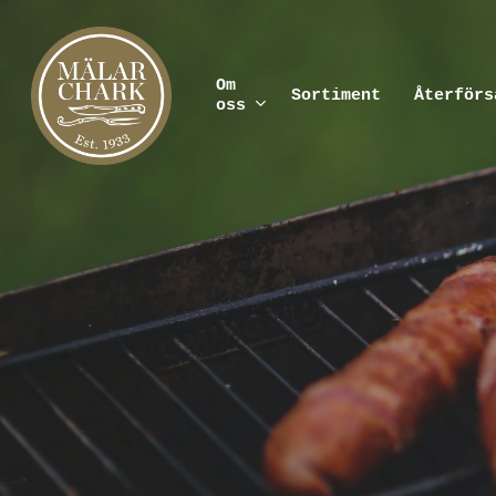
Skip
to
main
content
Om
Sortiment
Återförs
oss